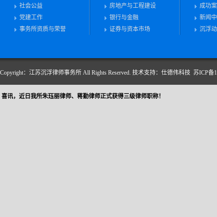
社会公益
房地产与工程建设
成功案
党建工作
银行与金融
新闻中
事务所资质与荣誉
证券与资本市场
沉浮动
Copyright：江苏沉浮律师事务所 All Rights Reserved.
技术支持：仕德伟科技
苏ICP备10
喜讯，近日我所朱珏丽律师、蒋勤律师正式获得三级律师职称！