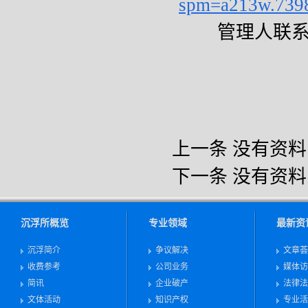
spm=a213w.739
管理人联系
上一条
没有资料
下一条
没有资料
沉浮所概览
专业领域
最新资
沉浮简介
争议解决
文章荟
收费参考
公司业务
媒体访
简讯
企业破产
法律法
文体活动
知识产权
专业活