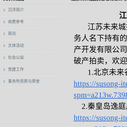
沉浮简介
江
收费参考
江苏未来城
简讯
务人名下持有
文体活动
产开发有限公
社会公益
破产拍卖，欢
党建工作
1.
北京未来
事务所资质与荣誉
https://susong-
spm=a213w.739
2.
秦皇岛逸庭
https://susong-