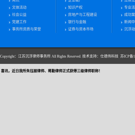
简讯
企业破产
法律法
文体活动
知识产权
专业活
社会公益
房地产与工程建设
成功案
党建工作
银行与金融
新闻中
事务所资质与荣誉
证券与资本市场
沉浮动
Copyright：江苏沉浮律师事务所 All Rights Reserved.
技术支持：仕德伟科技
苏ICP备10
喜讯，近日我所朱珏丽律师、蒋勤律师正式获得三级律师职称！