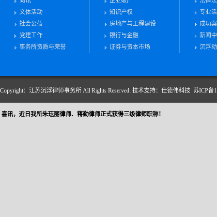
简讯
企业破产
法律法
文体活动
知识产权
专业活
社会公益
房地产与工程建设
成功案
党建工作
银行与金融
新闻中
事务所资质与荣誉
证券与资本市场
沉浮动
Copyright：江苏沉浮律师事务所 All Rights Reserved.
技术支持：仕德伟科技
苏ICP备10
喜讯，近日我所朱珏丽律师、蒋勤律师正式获得三级律师职称！